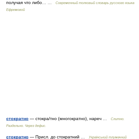
получая что либо… …
Современный толковый словарь русского языка
Ефремовой
стократно
— стокра/тно (многократно), нареч …
Слитно.
Раздельно. Через дефис.
стократно
— Присл. до стократний …
Український тлумачний