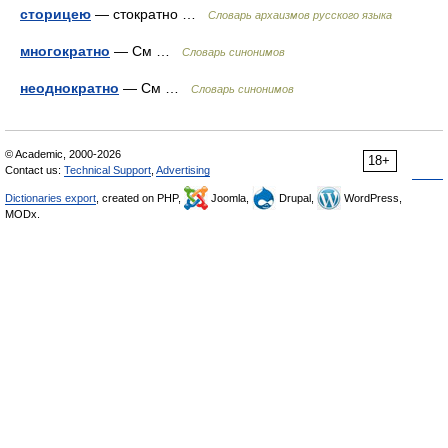
сторицею
— стократно …
Cловарь архаизмов русского языка
многократно
— См …
Словарь синонимов
неоднократно
— См …
Словарь синонимов
© Academic, 2000-2026
18+
Contact us:
Technical Support
,
Advertising
Dictionaries export
, created on PHP,
Joomla,
Drupal,
WordPress,
MODx.