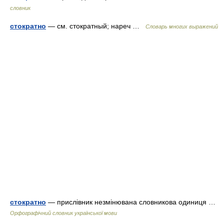
словник
стократно
— см. стократный; нареч …
Словарь многих выражений
стократно
— прислівник незмінювана словникова одиниця …
Орфографічний словник української мови